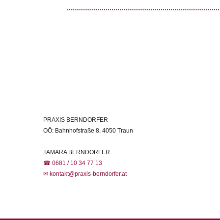
PRAXIS BERNDORFER
OÖ: Bahnhofstraße 8, 4050 Traun
TAMARA BERNDORFER
☎ 0681 / 10 34 77 13
✉ kontakt@praxis-berndorfer.at