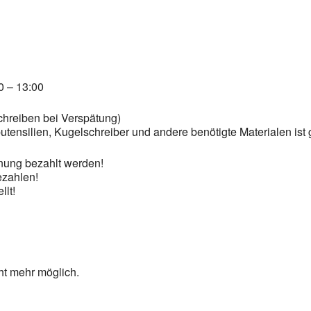
0 – 13:00
schreiben bei Verspätung)
utensilien, Kugelschreiber und andere benötigte Materialen ist 
nung bezahlt werden!
ezahlen!
llt!
ht mehr möglich.