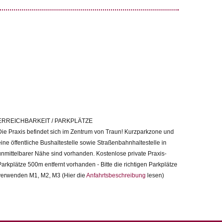
ERREICHBARKEIT / PARKPLÄTZE
Die Praxis befindet sich im Zentrum von Traun! Kurzparkzone und
eine öffentliche Bushaltestelle sowie Straßenbahnhaltestelle in
unmittelbarer Nähe sind vorhanden. Kostenlose private Praxis-
Parkplätze 500m entfernt vorhanden - Bitte die richtigen Parkplätze
verwenden M1, M2, M3 (Hier die
Anfahrtsbeschreibung
lesen)