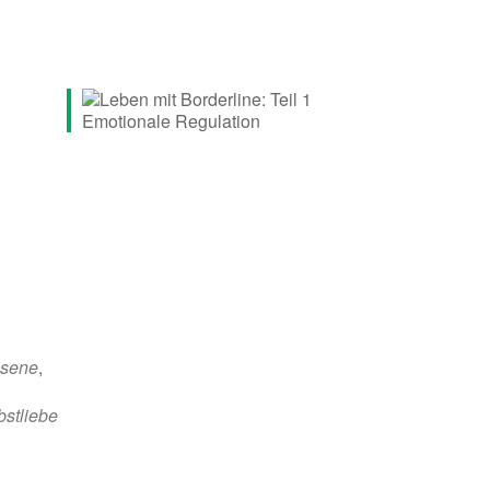
sene
,
bstliebe