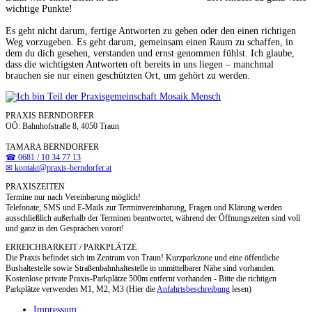
wichtige Punkte!
Es geht nicht darum, fertige Antworten zu geben oder den einen richtigen
Weg vorzugeben. Es geht darum, gemeinsam einen Raum zu schaffen, in
dem du dich gesehen, verstanden und ernst genommen fühlst. Ich glaube,
dass die wichtigsten Antworten oft bereits in uns liegen – manchmal
brauchen sie nur einen geschützten Ort, um gehört zu werden.
PRAXIS BERNDORFER
OÖ: Bahnhofstraße 8, 4050 Traun
TAMARA BERNDORFER
☎ 0681 / 10 34 77 13
✉ kontakt@praxis-berndorfer.at
PRAXISZEITEN
Termine nur nach Vereinbarung möglich!
Telefonate, SMS und E-Mails zur Terminvereinbarung, Fragen und Klärung werden
ausschließlich außerhalb der Terminen beantwortet, während der Öffnungszeiten sind voll
und ganz in den Gesprächen vorort!
ERREICHBARKEIT / PARKPLÄTZE
Die Praxis befindet sich im Zentrum von Traun! Kurzparkzone und eine öffentliche
Bushaltestelle sowie Straßenbahnhaltestelle in unmittelbarer Nähe sind vorhanden.
Kostenlose private Praxis-Parkplätze 500m entfernt vorhanden - Bitte die richtigen
Parkplätze verwenden M1, M2, M3 (Hier die
Anfahrtsbeschreibung
lesen)
Impressum