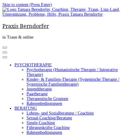
Skip to content (Press Enter)
Praxis Berndorfer
in Traun & online
PSYCHOTHERAPIE
Psychotherapie (Humanistische Therapie / Integrative
Therapie)
Kinder- & Familien-Therapie (Systemische Therapie /
Systemische Familientherapie)
Jugendtherapie
Paartherapie
Therapeutische Gruppen
Rahmenbedingungen
BERATUNG
Lebens- und Sozialberatung / Coaching
Sexual-Coaching/Beratung
Single-Coaching
Führungskräfte Coaching
Rahmenbedingungen