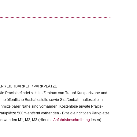
ERREICHBARKEIT / PARKPLÄTZE
Die Praxis befindet sich im Zentrum von Traun! Kurzparkzone und
eine öffentliche Bushaltestelle sowie Straßenbahnhaltestelle in
unmittelbarer Nähe sind vorhanden. Kostenlose private Praxis-
Parkplätze 500m entfernt vorhanden - Bitte die richtigen Parkplätze
verwenden M1, M2, M3 (Hier die
Anfahrtsbeschreibung
lesen)