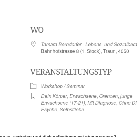
WO
Tamara Berndorfer - Lebens- und Sozialbera
Bahnhofstrasse 8 (1. Stock), Traun, 4050
VERANSTALTUNGSTYP
ve
Workshop / Seminar
Dein Körper
,
Erwachsene
,
Grenzen
,
junge
Erwachsene (17-21)
,
Mit Diagnose
,
Ohne D
Psyche
,
Selbstliebe
sse zu vertreten und dich selbstbewusst abzugrenzen?