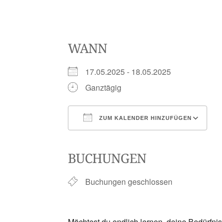
WANN
17.05.2025 - 18.05.2025
Ganztägig
ZUM KALENDER HINZUFÜGEN
ICS herunterladen
Google Kalender
iCalendar
Office 365
Outlook Li
BUCHUNGEN
Buchungen geschlossen
Möchtest du endlich lernen, deine Bedürfni