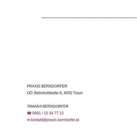
PRAXIS BERNDORFER
OÖ: Bahnhofstraße 8, 4050 Traun
TAMARA BERNDORFER
☎ 0681 / 10 34 77 13
✉ kontakt@praxis-berndorfer.at