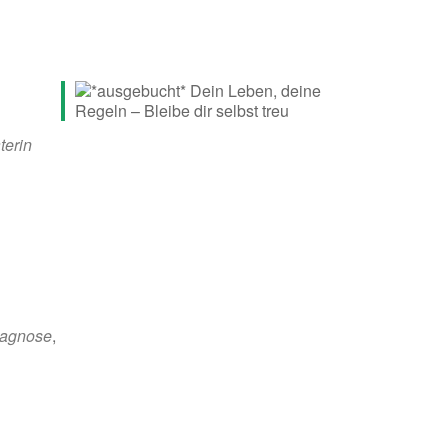
terin
iagnose
,