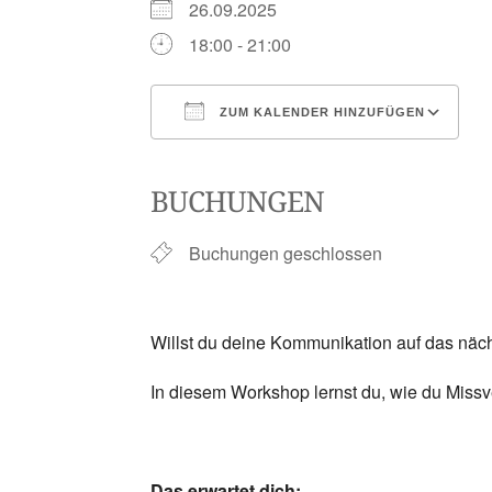
26.09.2025
18:00 - 21:00
ZUM KALENDER HINZUFÜGEN
ICS herunterladen
Google Kalender
iCalendar
Office 365
Outlook Li
BUCHUNGEN
Buchungen geschlossen
Willst du deine Kommunikation auf das näc
In diesem Workshop lernst du, wie du Miss
Das erwartet dich: