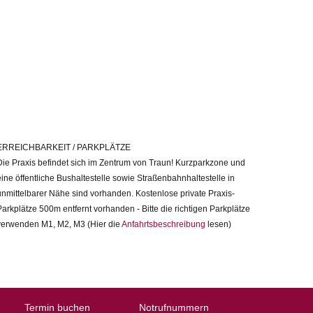
ERREICHBARKEIT / PARKPLÄTZE
Die Praxis befindet sich im Zentrum von Traun! Kurzparkzone und
eine öffentliche Bushaltestelle sowie Straßenbahnhaltestelle in
unmittelbarer Nähe sind vorhanden. Kostenlose private Praxis-
Parkplätze 500m entfernt vorhanden - Bitte die richtigen Parkplätze
verwenden M1, M2, M3 (Hier die
Anfahrtsbeschreibung
lesen)
Termin buchen
Notrufnummern